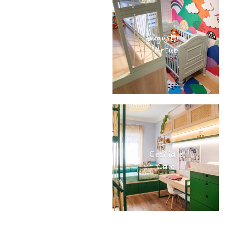
Augusto e
Artur
Cecilia e
Caio