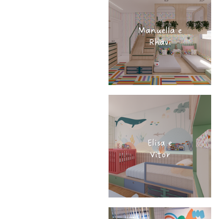
Manuella e
Rhavi
Elisa e
Vitor