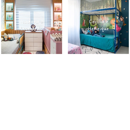
Isadora e
Cecilia e
Leonardo
Henrique