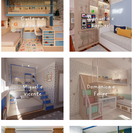
Gustavo e
Manuella e
Eduardo
Raphael
Miguel e
Domenica e
Vicente
Felipe