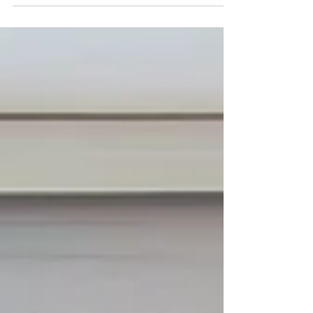
escritório e resgatei imagens do meu Trabalho...