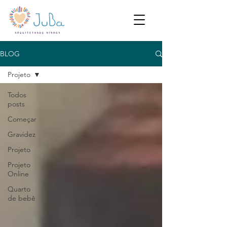
BLOG
Projeto
Todos
posts
Começar
Gravidez
Projeto
Projeto
Online
Quarto
de bebê