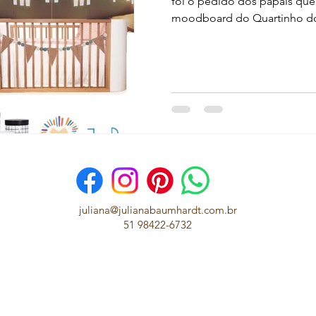
foi o pedido dos papais que
moodboard do Quartinho do
juliana@julianabaumhardt.com.br
51 98422-6732