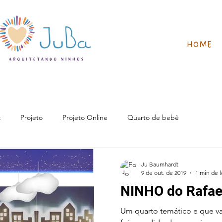
HOME
z
Projeto
Projeto Online
Quarto de bebê
Ju Baumhardt
9 de out. de 2019
1 min de l
NINHO do Rafae
Um quarto temático e que vai