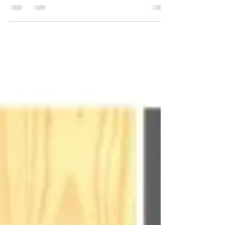
Planejar o quarto do bebê é uma das primeiras
coisas que pensamos quando ficamos grávidas, e
ele acaba sendo parte da gestação pois este...