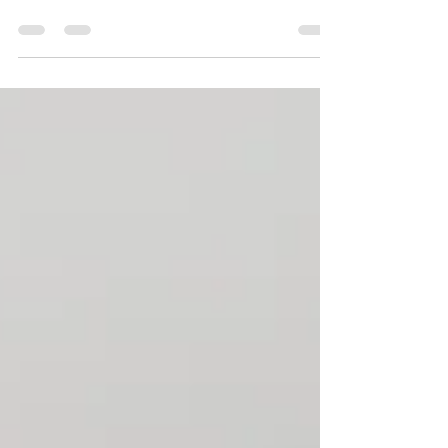
O quartinho do bebê está pronto, mas você já
parou para pensar na segurança?