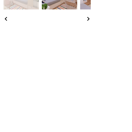
Voltar
Responsável técnica:
Arq. Juliana Baumhardt
CAU A 39.918-3
juliana@julianabaumhardt.com.br
51 98422-6732
Especialista em projetos para quartos e ambientes infantis
Atendemos em todo o Brasil