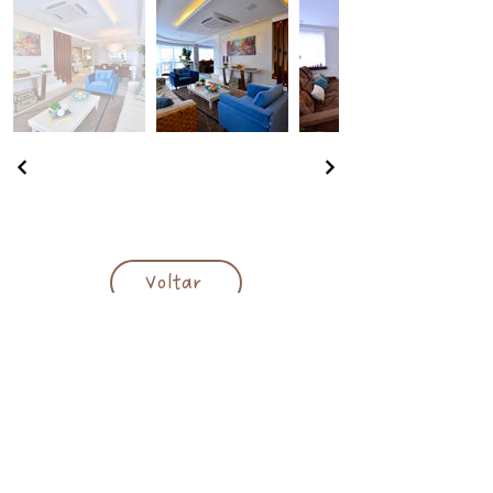
Voltar
Responsável técnica:
Arq. Juliana Baumhardt
CAU A 39.918-3
juliana@julianabaumhardt.com.br