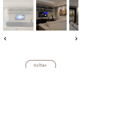
Voltar
Responsável técnica:
Arq. Juliana Baumhardt
CAU A 39.918-3
juliana@julianabaumhardt.com.br